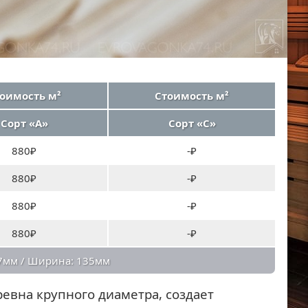
оимость м²
Стоимость м²
Сорт «А»
Сорт «C»
880₽
-₽
880₽
-₽
880₽
-₽
880₽
-₽
7мм / Ширина: 135мм
евна крупного диаметра, создает