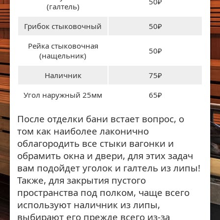
50₽
(галтель)
Грибок стыковочный
50₽
Рейка стыковочная
50₽
(нащельник)
Наличник
75₽
Угол наружный 25мм
65₽
После отделки бани встает вопрос, о
том как наиболее лаконично
облагородить все стыки вагонки и
обрамить окна и двери, для этих задач
вам подойдет уголок и галтель из липы!
Также, для закрытия пустого
пространства под полком, чаще всего
используют наличник из липы,
выбирают его прежде всего из-за