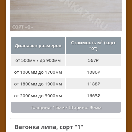
Стоимость м² (сорт
Диапазон размеров
"0")
от 500мм / до 900мм
567₽
от 1000мм до 1700мм
1080₽
от 1800мм до 1900мм
1188₽
от 2000мм до 3000мм
1665₽
Толщина: 15мм / Ширина: 90мм
Вагонка липа, сорт "1"