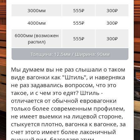
3000мм
555₽
300₽
4000мм
555₽
300₽
6000мм (возможен
555₽
300₽
распил)
Толщина: 12.5мм / Ширина: 90мм
Мы думаем вы не раз слышали о таком
виде вагонки как "Штиль", и наверняка
не раз задавались вопросом, что это
такое, и с чем это едят? Штиль -
отличается от обычной евровагонки
только более современным профилем,
не имеет выемки на лицевой стороне,
стыкуется плотно, вагонка к вагонке, за
счет этого имеет более лаконичный
внешнй вид, благодаря этим