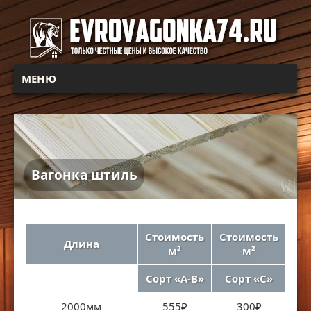
МЕНЮ
Вагонка штиль
Стоимость
Стоимость
Длина
м²
м²
Сорт «А-B»
Сорт «C»
2000мм
555₽
300₽